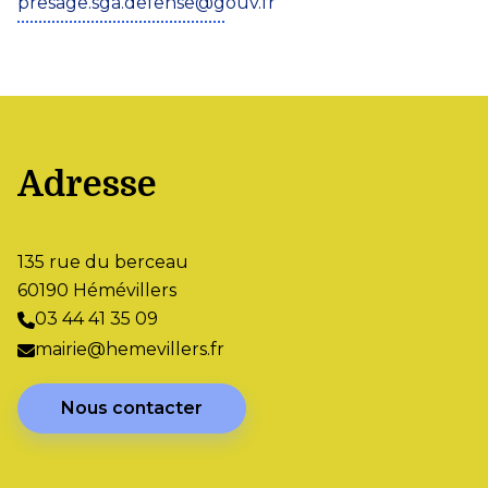
presage.sga.defense@gouv.fr
Adresse
135 rue du berceau
60190 Hémévillers
03 44 41 35 09
mairie@hemevillers.fr
Nous contacter