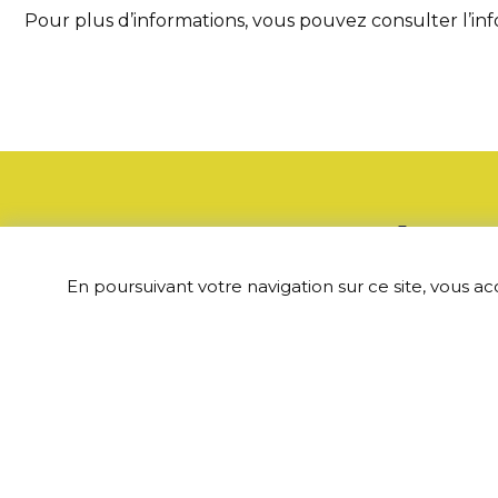
Pour plus d’informations, vous pouvez consulter l’info
Adress
En poursuivant votre navigation sur ce site, vous ac
135 rue du ber
60190 Hémévill
03 44 41 35 0
mairie@hemevi
Nous cont