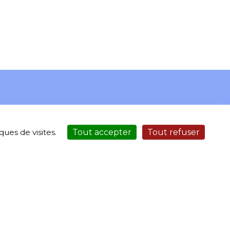
ues de visites.
Tout accepter
Tout refuser
•
•
es
Plan du site
ice Sécurisé