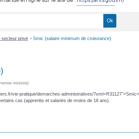
ande en ligne sur le site de :
https://ants.gouv.fr/
 secteur privé
Smic (salaire minimum de croissance)
>
)
Premier ministre)
ers.fr/vie-pratique/demarches-administratives/?xml=R31127">Smic</a
ertains cas (apprentis et salariés de moins de 18 ans).