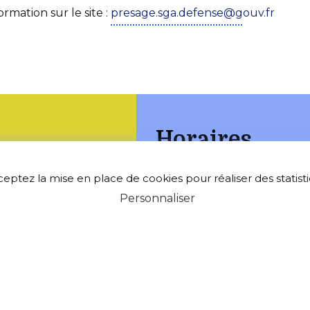
rmation sur le site :
presage.sga.defense@gouv.fr
Horaires
e
ceptez la mise en place de cookies pour réaliser des statistiq
Lundi : 17h00-19h00
Personnaliser
ceau
Jeudi : 10h00-12h00
ers
9
•
•
Accessibilité
Aide
Mentions légal
•
Fièrement propulsé par l'Adico
Serv
llers.fr
acter