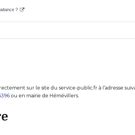
raitance ?
irectement sur le site du service-public.fr à l’adresse suiv
16396
ou en mairie de Hémévillers.
re